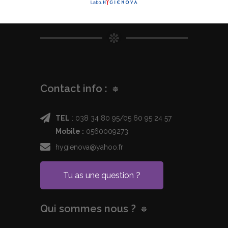
Contact info :
TEL
: 038 34 80 95/05 60 95 24 57
Mobile :
0560009273
hygienova@yahoo.fr
Tu as une question ?
Qui sommes nous ?