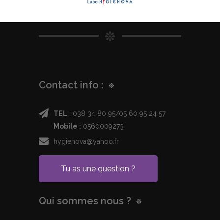
Contact info :
TEL
: 038 34 80 95/05 60 95 24 57
Mobile :
0560009273
hygienova@yahoo.fr
Tu as une question ?
Qui sommes nous ?