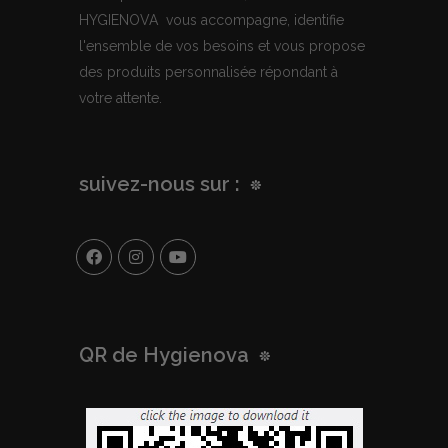
HYGIENOVA vous accompagne, identifie
l'ensemble de vos besoins et vous propose
des produits personnalisée répondant à
votre attente.
suivez-nous sur :
QR de Hygienova