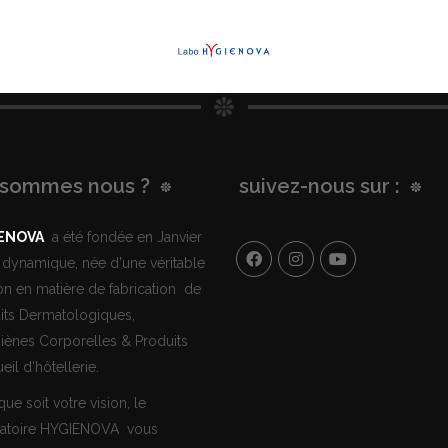
 sommes nous ?
suivez-nous sur :
ENOVA
a été fondée en Janvier
 dynamique, née d'une véritable
on en matière de fabrication de
its Dermatologiques,
iènes Corporelles & Produits
eil d’hôtellerie.
ue soit votre vision, le
atoire HYGIENOVA vous