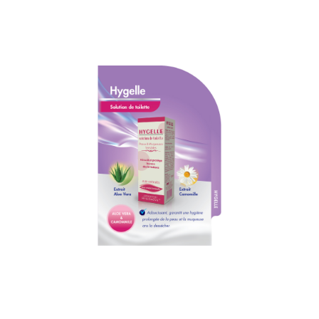
Hygelle – Solution de toilette
Che
d’o