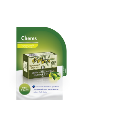
ms – Savon de Marseille a L’huile
live