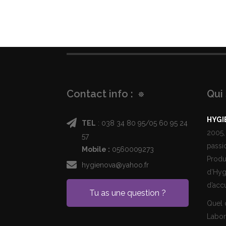
Contact info :
Qui
HYGI
TEL
: 038 34 80 95/05 60 95 24
2005,
57
passi
Mobile :
0560009273
Produ
hygienova@yahoo.fr
d’Hyg
d’accu
Tu as une question ?
Quel q
Labor