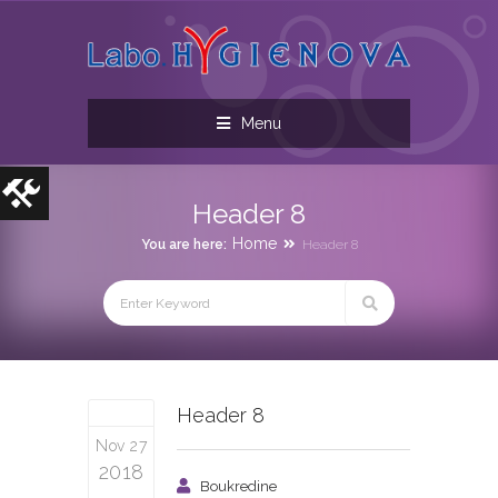
Menu
Header 8
Home
You are here:
Header 8
Header 8
Nov 27
2018
Boukredine