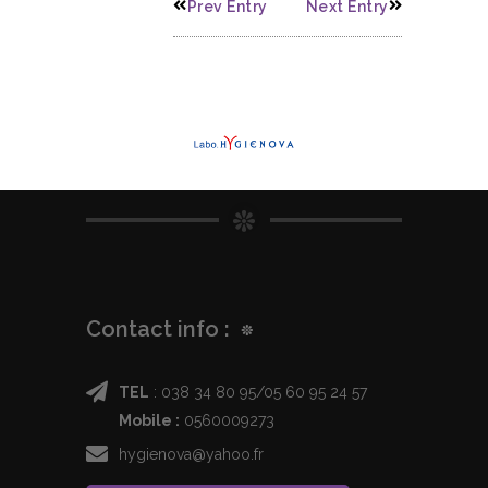
Prev Entry
Next Entry
Contact info :
TEL
: 038 34 80 95/05 60 95 24 57
Mobile :
0560009273
hygienova@yahoo.fr