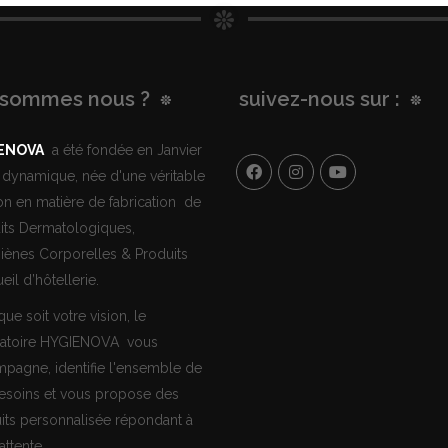
 sommes nous ?
suivez-nous sur :
ENOVA
a été fondée en Janvier
 dynamique, née d'une véritable
on en matière de fabrication de
its Dermatologiques,
iènes Corporelles & Produits
eil d’hôtellerie.
ue soit votre vision, le
atoire HYGIENOVA vous
pagne, identifie l'ensemble de
esoins et vous propose des
its personnalisée répondant à
attente.