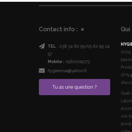
Contact info :
Qui
HYGI
TEL
: 038 34 80 95/05 60 95 24
2005,
57
passi
Mobile :
0560009273
Produ
hygienova@yahoo.fr
d’Hyg
d’accu
Tu as une question ?
Quel q
Labor
accom
vos b
produ
votre 