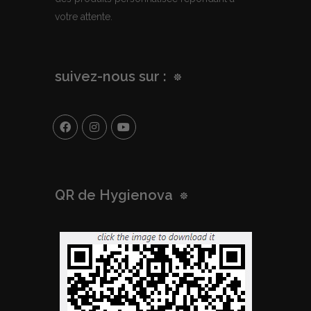
votre attente.
suivez-nous sur :
QR de Hygienova