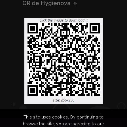
QR de Hygienova
This site uses cookies. By continuing to
browse the site, you are agreeing to our